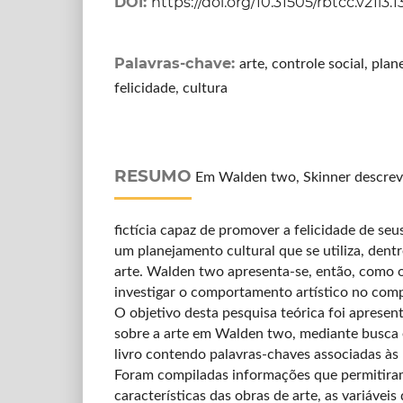
DOI:
https://doi.org/10.31505/rbtcc.v21i3.1
Palavras-chave:
arte, controle social, plan
felicidade, cultura
RESUMO
Em Walden two, Skinner descre
fictícia capaz de promover a felicidade de s
um planejamento cultural que se utiliza, dentr
arte. Walden two apresenta-se, então, como ob
investigar o comportamento artístico no com
O objetivo desta pesquisa teórica foi apresen
sobre a arte em Walden two, mediante busca e
livro contendo palavras-chaves associadas às 
Foram compiladas informações que permitiram
características das obras de arte, as variáveis 