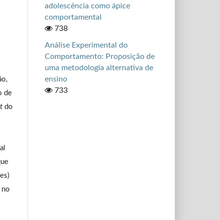
adolescência como ápice
comportamental
738
Análise Experimental do
Comportamento: Proposição de
uma metodologia alternativa de
ensino
ão,
733
o de
t
do
al
que
(es)
r no