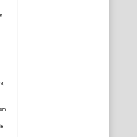
m
e
nt
,
 em
de