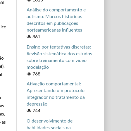
uam
Análise do comportamento e
autismo: Marcos históricos
descritos em publicações
lice
norteamericanas influentes
861
Ensino por tentativas discretas:
Revisão sistemática dos estudos
ão
sobre treinamento com vídeo
nt
),
modelação
768
al
Ativação comportamental:
Apresentando um protocolo
integrador no tratamento da
a
depressão
das
744
as,
O desenvolvimento de
b as
habilidades sociais na