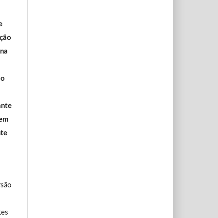
e
ação
 na
ão
ante
 em
te
rsão
tes