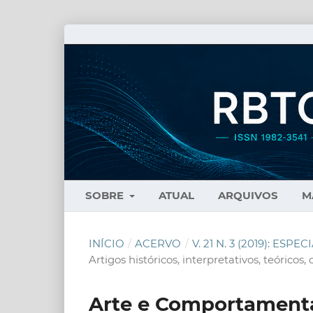
SOBRE
ATUAL
ARQUIVOS
M
INÍCIO
/
ACERVO
/
V. 21 N. 3 (2019): ESP
Artigos históricos, interpretativos, teóricos
Arte e Comportamenta