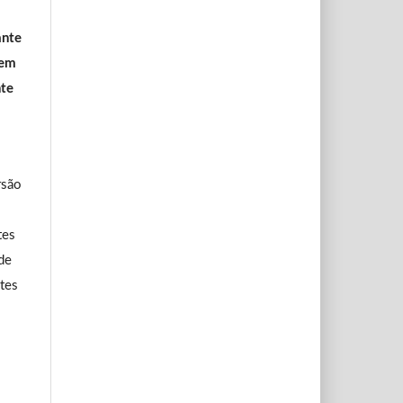
ante
 em
te
rsão
tes
de
ntes