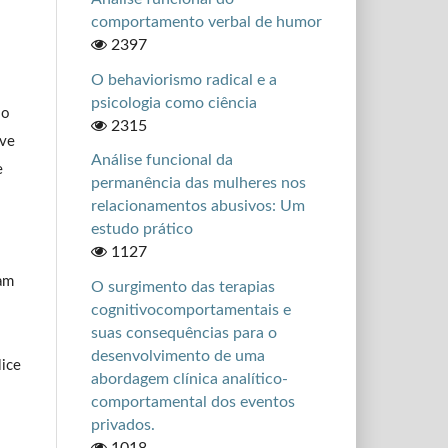
comportamento verbal de humor
2397
O behaviorismo radical e a
psicologia como ciência
so
2315
ive
Análise funcional da
e
permanência das mulheres nos
relacionamentos abusivos: Um
estudo prático
1127
uam
O surgimento das terapias
cognitivocomportamentais e
suas consequências para o
desenvolvimento de uma
lice
abordagem clínica analítico-
comportamental dos eventos
privados.
1018