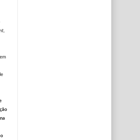
e
nt
,
 em
de
e
ação
 na
ão