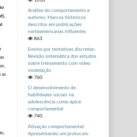
ão
Análise do comportamento e
nt
),
autismo: Marcos históricos
descritos em publicações
al
norteamericanas influentes
863
a
Ensino por tentativas discretas:
Revisão sistemática dos estudos
das
sobre treinamento com vídeo
as,
modelação
b as
760
O desenvolvimento de
habilidades sociais na
adolescência como ápice
comportamental
740
Ativação comportamental:
ão,
Apresentando um protocolo