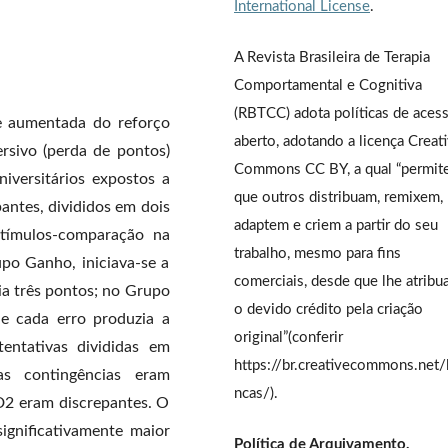
International License
.
A Revista Brasileira de Terapia
Comportamental e Cognitiva
(RBTCC) adota políticas de aces
de aumentada do reforço
aberto, adotando a licença Creat
ersivo (perda de pontos)
Commons CC BY, a qual “permit
iversitários expostos a
que outros distribuam, remixem,
pantes, divididos em dois
adaptem e criem a partir do seu
stímulos-comparação na
trabalho, mesmo para fins
po Ganho, iniciava-se a
comerciais, desde que lhe atrib
ia três pontos; no Grupo
o devido crédito pela criação
 e cada erro produzia a
original”(conferir
entativas divididas em
https://br.creativecommons.net/
s contingências eram
ncas/).
D2 eram discrepantes. O
ignificativamente maior
Política de Arquivamento,