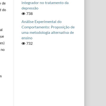
integrador no tratamento da
o de
depressão
t
do
738
Análise Experimental do
Comportamento: Proposição de
al
uma metodologia alternativa de
que
ensino
(es)
732
r no
m