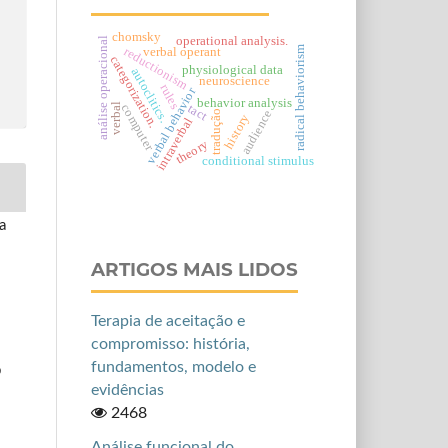
chomsky
operational analysis.
análise operacional
radical behaviorism
reductionism
verbal operant
categorization.
physiological data
autoclitics.
neuroscience
rules
verbal behavior
behavior analysis
verbal
tact
computer
audience
tradução
history
intraverbal
theory
conditional stimulus
a
ARTIGOS MAIS LIDOS
Terapia de aceitação e
compromisso: história,
fundamentos, modelo e
b
evidências
2468
Análise funcional do