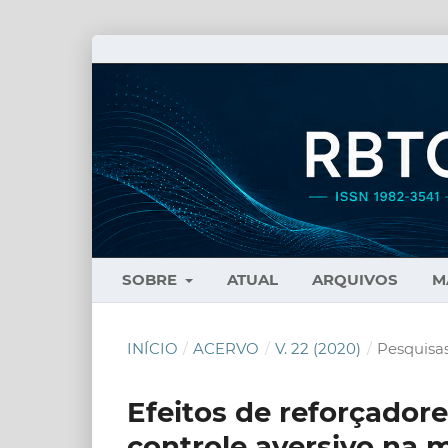
SOBRE
ATUAL
ARQUIVOS
M
INÍCIO
/
ACERVO
/
V. 22 (2020)
/
Pesquisas
Efeitos de reforçado
controle aversivo na