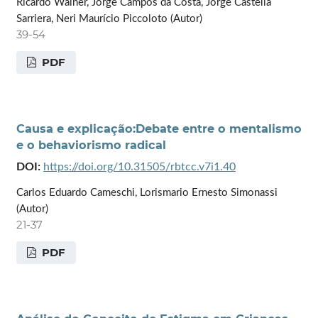
Ricardo Wainer, Jorge Campos da Costa, Jorge Castellá
Sarriera, Neri Maurício Piccoloto (Autor)
39-54
PDF
Causa e explicação:Debate entre o mentalismo
e o behaviorismo radical
DOI:
https://doi.org/10.31505/rbtcc.v7i1.40
Carlos Eduardo Cameschi, Lorismario Ernesto Simonassi
(Autor)
21-37
PDF