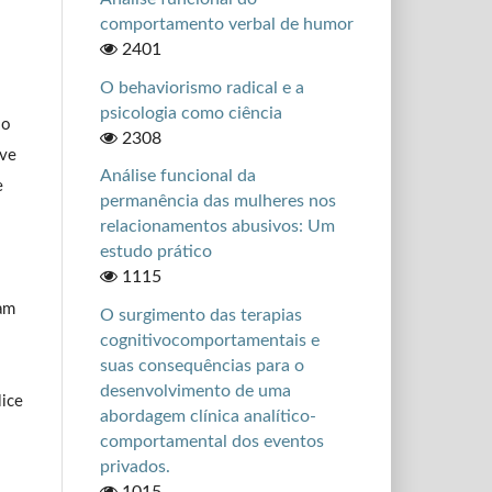
comportamento verbal de humor
2401
O behaviorismo radical e a
psicologia como ciência
so
2308
ive
Análise funcional da
e
permanência das mulheres nos
relacionamentos abusivos: Um
estudo prático
1115
uam
O surgimento das terapias
cognitivocomportamentais e
suas consequências para o
desenvolvimento de uma
lice
abordagem clínica analítico-
comportamental dos eventos
privados.
1015