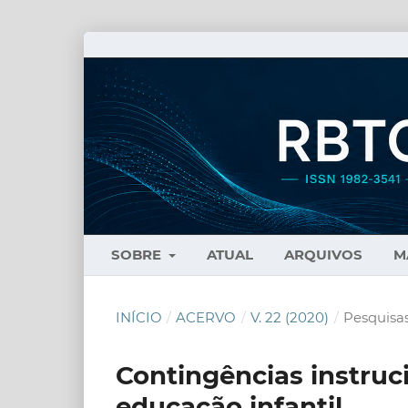
SOBRE
ATUAL
ARQUIVOS
M
INÍCIO
/
ACERVO
/
V. 22 (2020)
/
Pesquisas
Contingências instruc
educação infantil