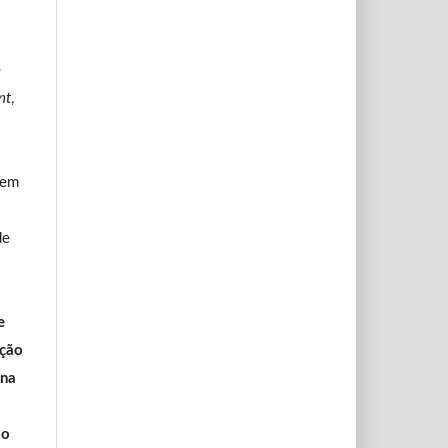
e
nt
,
 em
de
e
ação
 na
ão