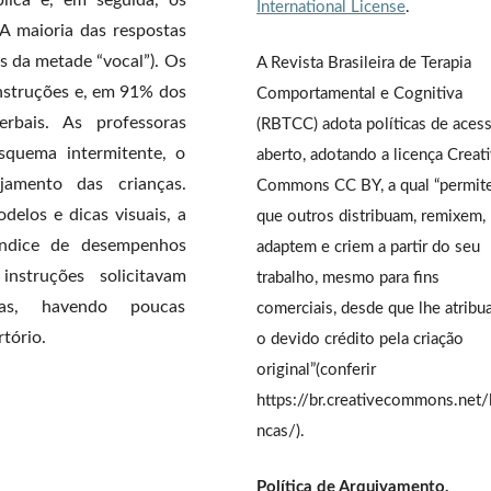
ica e, em seguida, os
International License
.
 A maioria das respostas
s da metade “vocal”). Os
A Revista Brasileira de Terapia
nstruções e, em 91% dos
Comportamental e Cognitiva
rbais. As professoras
(RBTCC) adota políticas de aces
quema intermitente, o
aberto, adotando a licença Creat
jamento das crianças.
Commons CC BY, a qual “permit
delos e dicas visuais, a
que outros distribuam, remixem,
índice de desempenhos
adaptem e criem a partir do seu
nstruções solicitavam
trabalho, mesmo para fins
ças, havendo poucas
comerciais, desde que lhe atrib
tório.
o devido crédito pela criação
original”(conferir
https://br.creativecommons.net/
ncas/).
Política de Arquivamento,