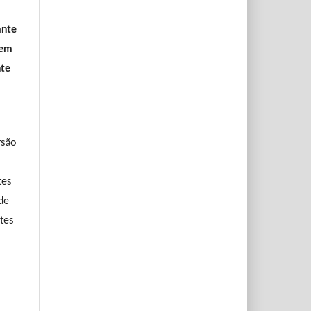
ante
 em
te
rsão
tes
de
ntes