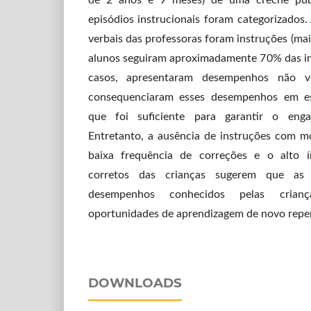
de 2 anos e 9 meses) de uma creche públ
episódios instrucionais foram categorizados.
verbais das professoras foram instruções (mai
alunos seguiram aproximadamente 70% das i
casos, apresentaram desempenhos não ve
consequenciaram esses desempenhos em es
que foi suficiente para garantir o enga
Entretanto, a ausência de instruções com mo
baixa frequência de correções e o alto 
corretos das crianças sugerem que as i
desempenhos conhecidos pelas crian
oportunidades de aprendizagem de novo reper
DOWNLOADS