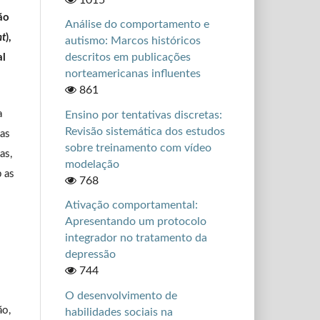
ão
Análise do comportamento e
nt
),
autismo: Marcos históricos
descritos em publicações
al
norteamericanas influentes
861
a
Ensino por tentativas discretas:
Revisão sistemática dos estudos
das
sobre treinamento com vídeo
as,
modelação
b as
768
Ativação comportamental:
Apresentando um protocolo
integrador no tratamento da
depressão
744
O desenvolvimento de
ão,
habilidades sociais na