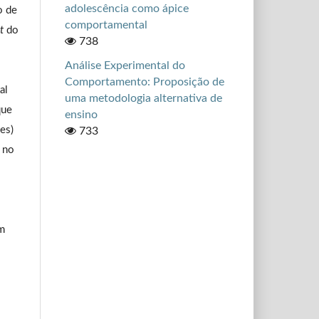
adolescência como ápice
o de
comportamental
t
do
738
Análise Experimental do
Comportamento: Proposição de
al
uma metodologia alternativa de
que
ensino
(es)
733
r no
m